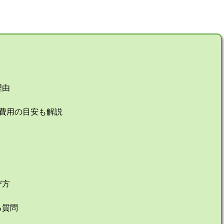
理由
理費用の目安も解説
び方
る質問