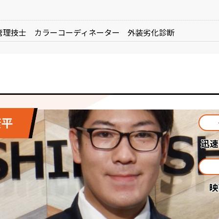
管理技士 カラーコーディネーター 外装劣化診断
康平
迅速
映