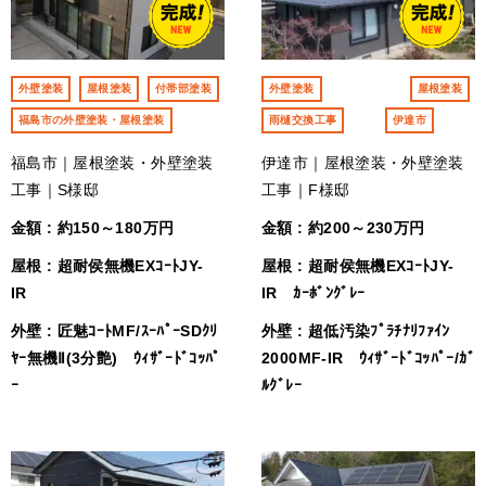
外壁塗装
屋根塗装
付帯部塗装
外壁塗装
屋根塗装
福島市の外壁塗装・屋根塗装
雨樋交換工事
伊達市
福島市｜屋根塗装・外壁塗装
伊達市｜屋根塗装・外壁塗装
工事｜S様邸
工事｜F様邸
金額 : 約150～180万円
金額 : 約200～230万円
屋根 : 超耐侯無機EXｺｰﾄJY-
屋根 : 超耐侯無機EXｺｰﾄJY-
IR
IR ｶｰﾎﾞﾝｸﾞﾚｰ
外壁 : 匠魅ｺｰﾄMF/ｽｰﾊﾟｰSDｸﾘ
外壁 : 超低汚染ﾌﾟﾗﾁﾅﾘﾌｧｲﾝ
ﾔｰ無機Ⅱ(3分艶) ｳｨｻﾞｰﾄﾞｺｯﾊﾟ
2000MF-IR ｳｨｻﾞｰﾄﾞｺｯﾊﾟｰ/ｶﾞ
ｰ
ﾙｸﾞﾚｰ