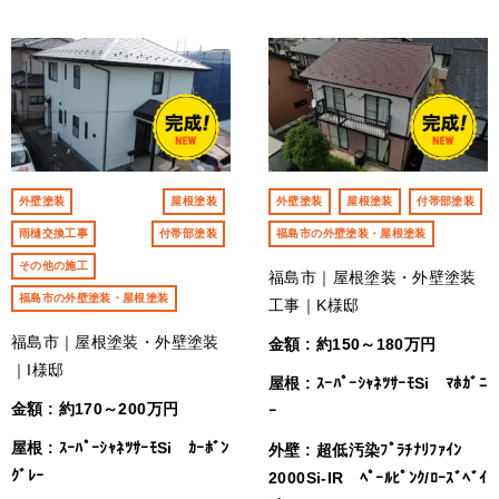
外壁塗装
屋根塗装
外壁塗装
屋根塗装
付帯部塗装
雨樋交換工事
付帯部塗装
福島市の外壁塗装・屋根塗装
その他の施工
福島市｜屋根塗装・外壁塗装
福島市の外壁塗装・屋根塗装
工事｜K様邸
福島市｜屋根塗装・外壁塗装
金額 : 約150～180万円
｜I様邸
屋根 : ｽｰﾊﾟｰｼｬﾈﾂｻｰﾓSi ﾏﾎｶﾞﾆ
金額 : 約170～200万円
ｰ
屋根 : ｽｰﾊﾟｰｼｬﾈﾂｻｰﾓSi ｶｰﾎﾞﾝ
外壁 : 超低汚染ﾌﾟﾗﾁﾅﾘﾌｧｲﾝ
ｸﾞﾚｰ
2000Si-IR ﾍﾟｰﾙﾋﾟﾝｸ/ﾛｰｽﾞﾍﾞｲ