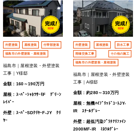
外壁塗装
屋根塗装
付帯部塗装
外壁塗装
屋根塗装
防水工事
福島市の外壁塗装・屋根塗装
雨樋交換工事
その他の施工
福島市の外壁塗装・屋根塗装
福島市｜屋根塗装・外壁塗装
工事｜Y様邸
福島市｜屋根塗装・外壁塗装
工事｜A様邸
金額 : 160～190万円
金額 : 約280～310万円
屋根 : ｽｰﾊﾟｰｼｬﾈﾂｻｰﾓF ｸﾞﾘｰﾝ
ﾚｲﾊﾞｰ
屋根 : 無機ﾊｲﾌﾞﾘｯﾄﾞｺｰﾄJY-
IR ｽﾁｰﾙｸﾞﾚｰ
外壁 : ｽｰﾊﾟｰSDｸﾘﾔｰF‐JY ｸﾘ
ﾔｰ
外壁 : 超低汚染ﾌﾟﾗﾁﾅﾘﾌｧｲﾝ
2000MF-IR ﾐﾈﾗﾙｸﾞﾚｰ