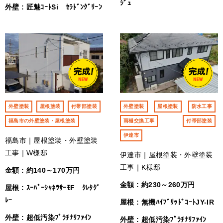
ｼﾞｭ
外壁 : 匠魅ｺｰﾄSi ｾﾗﾄﾞﾝｸﾞﾘｰﾝ
外壁塗装
屋根塗装
付帯部塗装
外壁塗装
屋根塗装
防水工事
福島市の外壁塗装・屋根塗装
雨樋交換工事
付帯部塗装
伊達市
福島市｜屋根塗装・外壁塗装
工事｜W様邸
伊達市｜屋根塗装・外壁塗装
工事｜K様邸
金額 : 約140～170万円
金額 : 約230～260万円
屋根 : ｽｰﾊﾟｰｼｬﾈﾂｻｰﾓF ｸﾚﾀｸﾞ
ﾚｰ
屋根 : 無機ﾊｲﾌﾞﾘｯﾄﾞｺｰﾄJY-IR
外壁 : 超低汚染ﾌﾟﾗﾁﾅﾘﾌｧｲﾝ
外壁 : 超低汚染ﾌﾟﾗﾁﾅﾘﾌｧｲﾝ