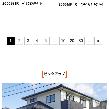
2000Si-IR ﾍﾟﾘｳｨﾝｸﾙﾌﾞﾙｰ
2000MF-IR ﾆﾝﾊﾞｽ/ｸｰﾙｸﾞﾚｲ
1
2
3
4
5
...
10
20
30
...
»
[
]
ピックアップ