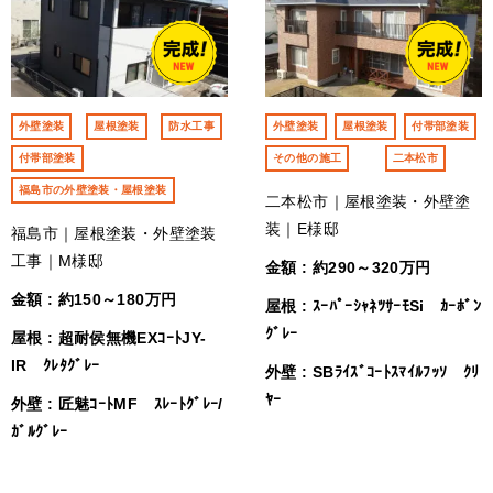
外壁塗装
屋根塗装
防水工事
外壁塗装
屋根塗装
付帯部塗装
付帯部塗装
その他の施工
二本松市
福島市の外壁塗装・屋根塗装
二本松市｜屋根塗装・外壁塗
装｜E様邸
福島市｜屋根塗装・外壁塗装
工事｜M様邸
金額 : 約290～320万円
金額 : 約150～180万円
屋根 : ｽｰﾊﾟｰｼｬﾈﾂｻｰﾓSi ｶｰﾎﾞﾝ
ｸﾞﾚｰ
屋根 : 超耐侯無機EXｺｰﾄJY-
IR ｸﾚﾀｸﾞﾚｰ
外壁 : SBﾗｲｽﾞｺｰﾄｽﾏｲﾙﾌｯｿ ｸﾘ
ﾔｰ
外壁 : 匠魅ｺｰﾄMF ｽﾚｰﾄｸﾞﾚｰ/
ｶﾞﾙｸﾞﾚｰ