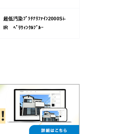
超低汚染ﾌﾟﾗﾁﾅﾘﾌｧｲﾝ2000Si-
IR ﾍﾟﾘｳｨﾝｸﾙﾌﾞﾙｰ