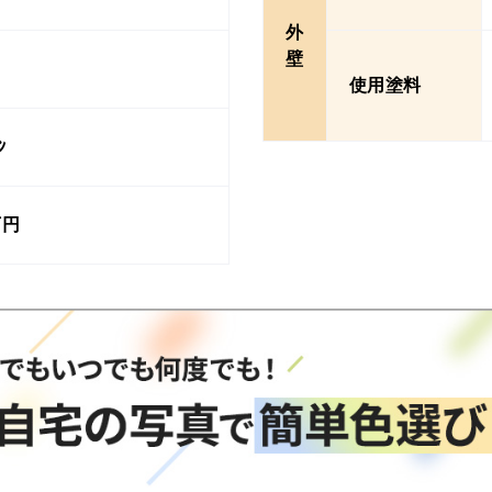
外
壁
使用塗料
ﾝ
万円