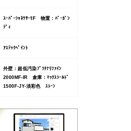
ｽｰﾊﾟｰｼｬﾈﾂｻｰﾓF 物置：ﾊﾞｰｶﾞﾝ
ﾃﾞｨ
ｱｽﾃｯｸﾍﾟｲﾝﾄ
外壁：超低汚染ﾌﾟﾗﾁﾅﾘﾌｧｲﾝ
2000MF-IR 倉庫：ﾏｯｸｽｼｰﾙﾄﾞ
1500F-JY-淡彩色 ｽﾄｰﾝ