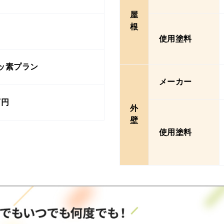
屋
根
使用塗料
ッ素プラン
メーカー
万円
外
壁
使用塗料