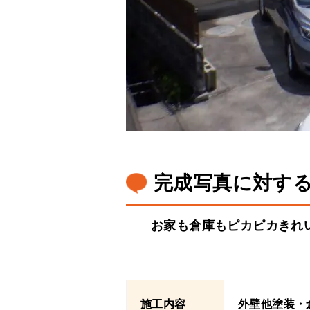
完成写真に対す
お家も倉庫もピカピカきれ
施工内容
外壁他塗装・