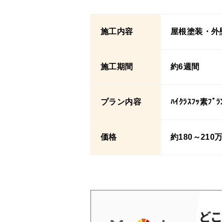
施工内容
屋根塗装・外
施工期間
約6週間
プラン内容
ﾊｲｸﾗｽﾌｯ素ﾌﾟﾗ
価格
約180～210