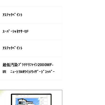
ｱｽﾃｯｸﾍﾟｲﾝﾄ
ｽｰﾊﾟｰｼｬﾈﾂｻｰﾓF
ｱｽﾃｯｸﾍﾟｲﾝﾄ
超低汚染ﾌﾟﾗﾁﾅﾘﾌｧｲﾝ2000MF-
IR ﾆｭｰﾄﾗﾙﾎﾜｲﾄ/ｳｨｻﾞｰﾄﾞｺｯﾊﾟｰ