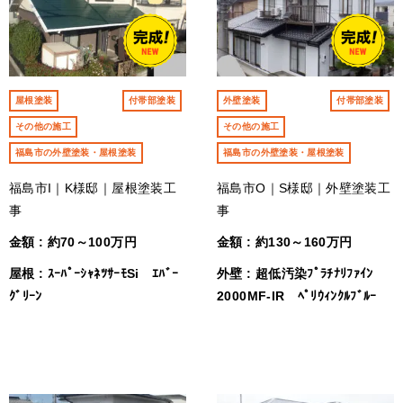
屋根塗装
付帯部塗装
外壁塗装
付帯部塗装
その他の施工
その他の施工
福島市の外壁塗装・屋根塗装
福島市の外壁塗装・屋根塗装
福島市I｜K様邸｜屋根塗装工
福島市O｜S様邸｜外壁塗装工
事
事
金額 : 約70～100万円
金額 : 約130～160万円
屋根 : ｽｰﾊﾟｰｼｬﾈﾂｻｰﾓSi ｴﾊﾞｰ
外壁 : 超低汚染ﾌﾟﾗﾁﾅﾘﾌｧｲﾝ
ｸﾞﾘｰﾝ
2000MF-IR ﾍﾟﾘｳｨﾝｸﾙﾌﾞﾙｰ