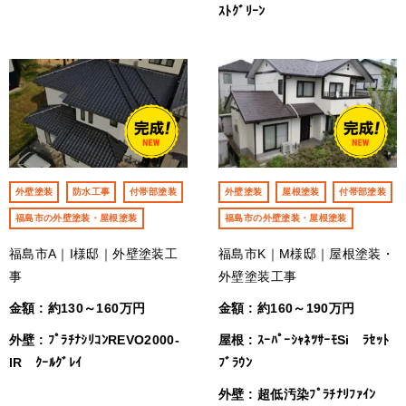
ｽﾄｸﾞﾘｰﾝ
外壁塗装
防水工事
付帯部塗装
外壁塗装
屋根塗装
付帯部塗装
福島市の外壁塗装・屋根塗装
福島市の外壁塗装・屋根塗装
福島市A｜I様邸｜外壁塗装工
福島市K｜M様邸｜屋根塗装・
事
外壁塗装工事
金額 : 約130～160万円
金額 : 約160～190万円
外壁 : ﾌﾟﾗﾁﾅｼﾘｺﾝREVO2000-
屋根 : ｽｰﾊﾟｰｼｬﾈﾂｻｰﾓSi ﾗｾｯﾄ
IR ｸｰﾙｸﾞﾚｲ
ﾌﾞﾗｳﾝ
外壁 : 超低汚染ﾌﾟﾗﾁﾅﾘﾌｧｲﾝ