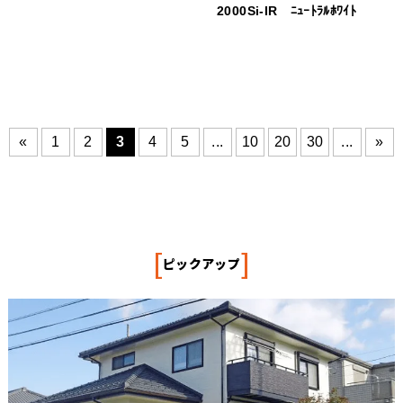
2000Si-IR ﾆｭｰﾄﾗﾙﾎﾜｲﾄ
«
1
2
3
4
5
...
10
20
30
...
»
[
]
ピックアップ