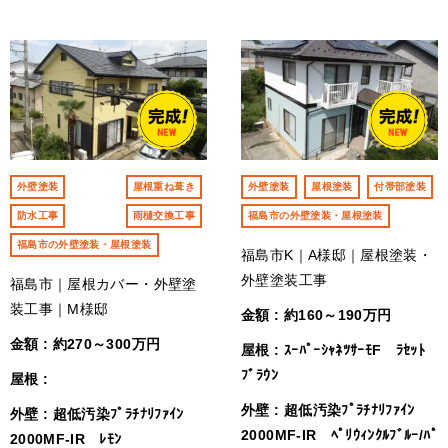
外壁塗装
屋根重ね葺き
外壁塗装
屋根塗装
付帯部塗装
防水工事
雨樋交換工事
福島市の外壁塗装・屋根塗装
福島市の外壁塗装・屋根塗装
福島市K｜A様邸｜屋根塗装・
外壁塗装工事
福島市｜屋根カバー・外壁塗
装工事｜M様邸
金額 : 約160～190万円
金額 : 約270～300万円
屋根 : ｽｰﾊﾟｰｼｬﾈﾂｻｰﾓF ﾗｾｯﾄ
ﾌﾞﾗｳﾝ
屋根 :
外壁 : 超低汚染ﾌﾟﾗﾁﾅﾘﾌｧｲﾝ
外壁 : 超低汚染ﾌﾟﾗﾁﾅﾘﾌｧｲﾝ
2000MF-IR ﾍﾟﾘｳｨﾝｸﾙﾌﾞﾙｰ/ﾊﾟ
2000MF-IR ﾚﾓﾝ