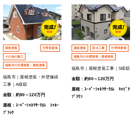
屋根塗装
付帯部塗装
屋根塗装
防水工事
付帯部塗装
その他の施工
福島市の外壁塗装・屋根塗装
福島市の外壁塗装・屋根塗装
福島市｜屋根塗装工事｜S様邸
福島市｜屋根塗装・外壁修繕
金額 : 約90～120万円
工事｜A様邸
屋根 : ｽｰﾊﾟｰｼｬﾈﾂｻｰﾓSi ｷｬﾋﾞｱ
金額 : 約90～120万円
ﾌﾞﾗｳﾝ
屋根 : ｽｰﾊﾟｰｼｬﾈﾂｻｰﾓSi ﾄｩﾙｰ
ﾌﾞﾗｯｸ