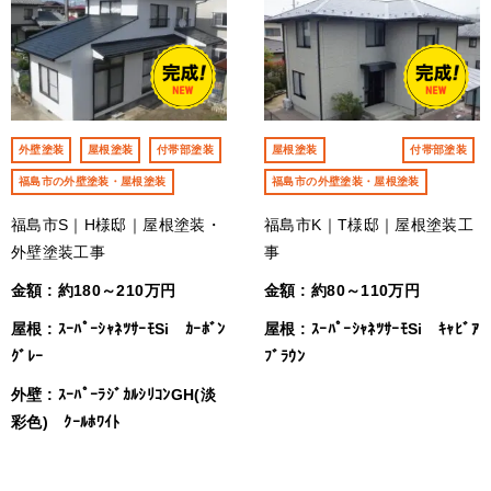
外壁塗装
屋根塗装
付帯部塗装
屋根塗装
付帯部塗装
福島市の外壁塗装・屋根塗装
福島市の外壁塗装・屋根塗装
福島市S｜H様邸｜屋根塗装・
福島市K｜T様邸｜屋根塗装工
外壁塗装工事
事
金額 : 約180～210万円
金額 : 約80～110万円
屋根 : ｽｰﾊﾟｰｼｬﾈﾂｻｰﾓSi ｶｰﾎﾞﾝ
屋根 : ｽｰﾊﾟｰｼｬﾈﾂｻｰﾓSi ｷｬﾋﾞｱ
ｸﾞﾚｰ
ﾌﾞﾗｳﾝ
外壁 : ｽｰﾊﾟｰﾗｼﾞｶﾙｼﾘｺﾝGH(淡
彩色) ｸｰﾙﾎﾜｲﾄ