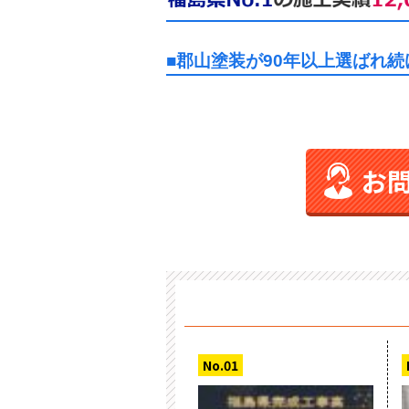
■郡山塗装が90年以上選ばれ
お