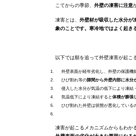
こてからの季節、
外壁の凍害に注意
凍害とは、
外壁材が吸収した水分が
象のことです。寒冷地ではよく起き
以下では順を追って外壁凍害が起こ
外壁表面が経年劣化し、外壁の保護機
ひび割れ等の
隙間から外壁内部に水分
侵入した水分が気温の低下により凍結
気温低下により凍結すると
体積が膨張
ひび割れた外壁は状態が悪化している
凍害が起こるメカニズムからもわか