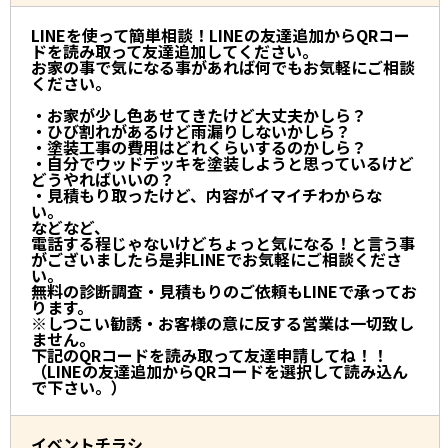
LINEを使って簡単相談！LINEの友達追加からQRコー
ドを読み取って友達追加してください。
お家の事で気になる事があれば何でもお気軽にご相談
ください。
・お家が少し色あせてきたけど大丈夫かしら？
・ひび割れがあるけど雨漏りしないかしら？
・塗装工事の費用はどれくらいするのかしら？
・自分でウッドデッキを塗装しようと思っているけど
どうやればいいの？
・見積もり取ったけど、内容がイマイチわからな
い。
などなど、
電話する程じゃないけどちょっと気になる！と言う事
がございましたら是非LINEでお気軽にご相談くださ
い。
無料の診断調査・見積もりのご依頼もLINEで承ってお
ります。
※しつこい勧誘・お客様の意に反する営業は一切致し
ません。
下記のQRコードを読み取って友達申請してね！！
（LINEの友達追加からQRコードを選択して読み込ん
で下さい。）
イベントチラシ