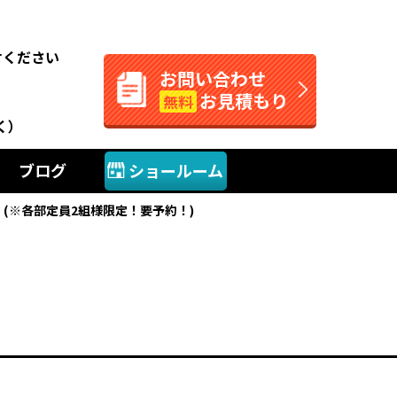
。
せください
お問い合わせ
お見積もり
無料
く）
ブログ
ショールーム
】(※各部定員2組様限定！要予約！)