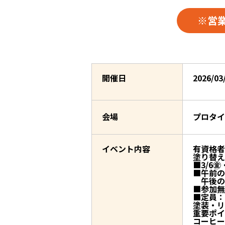
※営
開催日
2026/0
会場
プロタ
イベント内容
有資格者
塗り替え
■3/6㊎
■午前の部
午後の部1
■参加無
■定員：
塗装・リ
重要ポイ
コーヒー