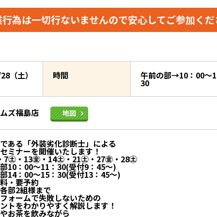
業行為は一切行ないませんので
安心してご参加くだ
3/28（土）
時間
午前の部→10：00～1
30
イムズ福島店
地図
である「外装劣化診断士」による
セミナーを開催いたします！
・7㊏・13㊎・14㊏・21㊏・27㊎・28㊏
10：00～11：30(受付9：45～)
4：00～15：30(受付13：45～)
料・要予約
各部2組様まで
フォームで失敗しないための
ントをわかりやすく解説します！
やお茶を飲みながら