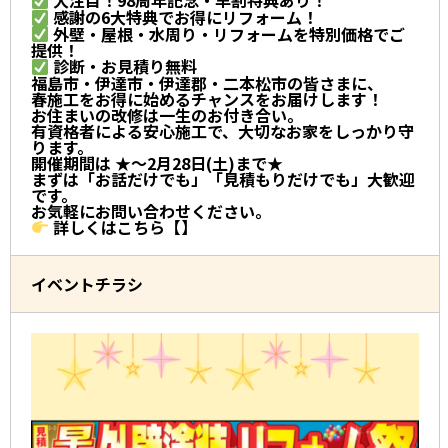
大注目！98周年記念・早割特典あり！
感謝の6大特典でお得にリフォーム！
外壁・屋根・水周り・リフォームを特別価格でご
提供！
診断・お見積り無料
福島市・伊達市・伊達郡・二本松市の皆さまに、
春施工をお得に始めるチャンスをお届けします！
お住まいの改修は一生のお付き合い。
有資格者による安心施工で、大切なお家をしっかり守
ります。
開催期間は ★～2月28日(土)まで★
まずは「お話だけでも」「見積もりだけでも」大歓迎
です。
お気軽にお問い合わせください。
詳しくはこちら【】
イベントチラシ