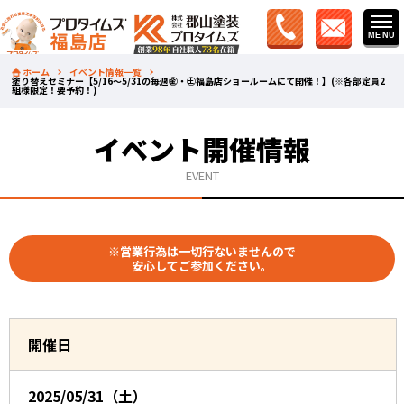
ホーム
イベント情報一覧
塗り替えセミナー【5/16～5/31の毎週㊎・㊏福島店ショールームにて開催！】(※各部定員2
組様限定！要予約！)
イベント開催情報
EVENT
※営業行為は一切行ないませんので
安心してご参加ください。
開催日
2025/05/31（土）