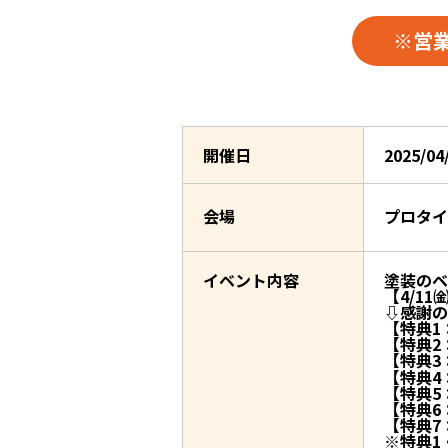
※営
開催日
2025/0
会場
プロタ
イベント内容
塗装のベ
【4/11
⇩感謝の
【特典1
【特典2
【特典3
【特典4
【特典5
【特典6
【特典7
※特典1