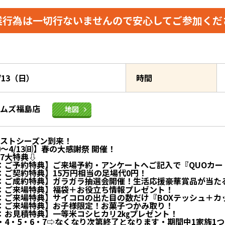
業行為は一切行ないませんので
安心してご参加くだ
4/13（日）
時間
イムズ福島店
地図
ストシーズン到来！
㈮～4/13㈰】春の大感謝祭 開催！
7大特典⇩
：ご予約特典】ご来場予約・アンケートへご記入で『QUOカード
：ご契約特典】15万円相当の足場代0円！
：ご成約特典】ガラガラ抽選会開催！生活応援豪華賞品が当た
：ご来場特典】福袋＋お役立ち情報プレゼント！
：ご来場特典】サイコロの出た目の数だけ『BOXテッシュ＋カ
：ご来場特典】お子様限定！お菓子つかみ取り！
：お見積特典】一等米コシヒカリ2㎏プレゼント！
・4・5・6・7⇨なくなり次第終了となります・期間中1家族1