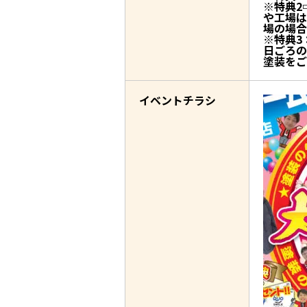
※特典2
や工場は
場の場合
※特典3
日ごろの
塗装をご
イベントチラシ