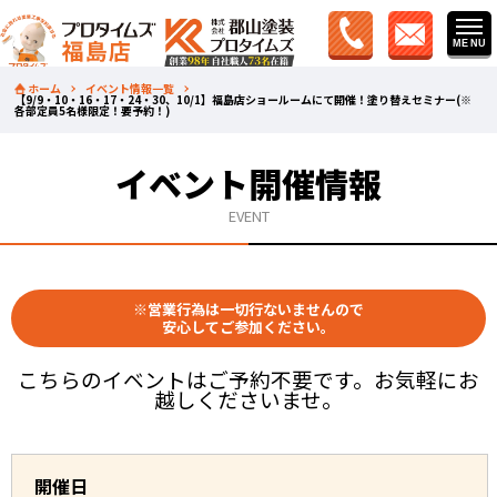
ホーム
イベント情報一覧
【9/9・10・16・17・24・30、10/1】福島店ショールームにて開催！塗り替えセミナー(※
各部定員5名様限定！要予約！)
イベント開催情報
EVENT
※営業行為は一切行ないませんので
安心してご参加ください。
こちらのイベントはご予約不要です。お気軽にお
越しくださいませ。
開催日