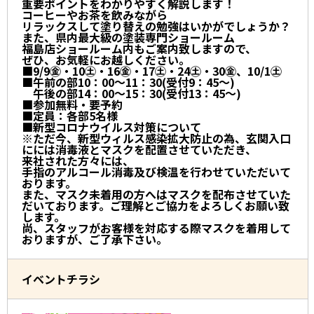
重要ポイントをわかりやすく解説します！
コーヒーやお茶を飲みながら
リラックスして塗り替えの勉強はいかがでしょうか？
また、県内最大級の塗装専門ショールーム
福島店ショールーム内もご案内致しますので、
ぜひ、お気軽にお越しください。
■9/9㊎・10㊏・16㊎・17㊏・24㊏・30㊎、10/1㊏
■午前の部10：00～11：30(受付9：45～)
午後の部14：00～15：30(受付13：45～)
■参加無料・要予約
■定員：各部5名様
■新型コロナウイルス対策について
※ただ今、新型ウィルス感染拡大防止の為、玄関入口
にには消毒液とマスクを配置させていただき、
来社された方々には、
手指のアルコール消毒及び検温を行わせていただいて
おります。
また、マスク未着用の方へはマスクを配布させていた
だいております。ご理解とご協力をよろしくお願い致
します。
尚、スタッフがお客様を対応する際マスクを着用して
おりますが、ご了承下さい。
イベントチラシ