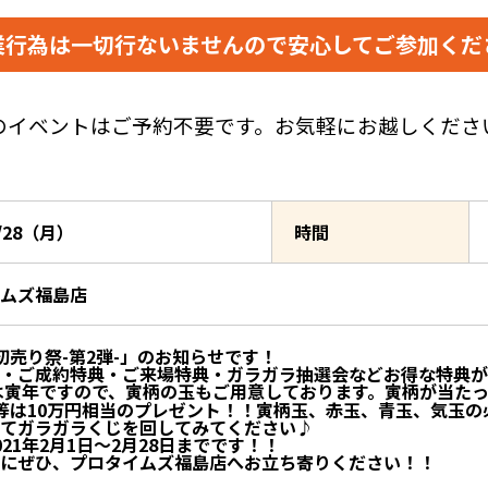
業行為は一切行ないませんので
安心してご参加くだ
のイベントはご予約不要です。お気軽にお越しくださ
2/28（月）
時間
イムズ福島店
初売り祭-第2弾-」のお知らせです！
・ご成約特典・ご来場特典・ガラガラ抽選会などお得な特典が
年は寅年ですので、寅柄の玉もご用意しております。寅柄が当た
等は10万円相当のプレゼント！！寅柄玉、赤玉、青玉、気玉
てガラガラくじを回してみてください♪
021年2月1日～2月28日までです！！
にぜひ、プロタイムズ福島店へお立ち寄りください！！