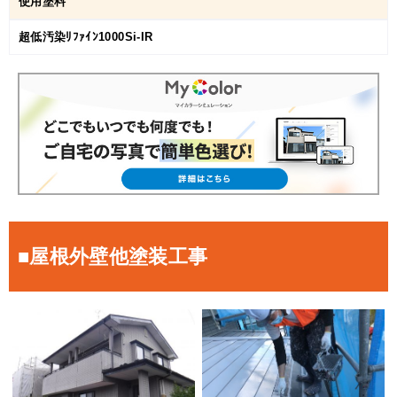
使用塗料
超低汚染ﾘﾌｧｲﾝ1000Si-IR
■屋根外壁他塗装工事