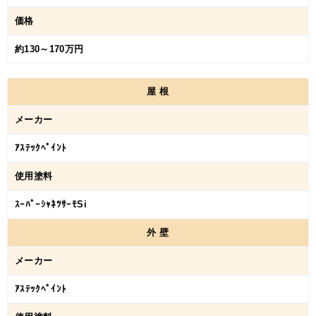
価格
約130～170万円
屋
根
メーカー
ｱｽﾃｯｸﾍﾟｲﾝﾄ
使用塗料
ｽｰﾊﾟｰｼｬﾈﾂｻｰﾓSi
外
壁
メーカー
ｱｽﾃｯｸﾍﾟｲﾝﾄ