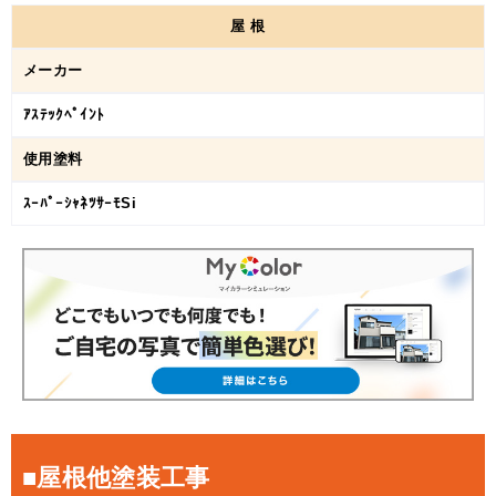
屋
根
メーカー
ｱｽﾃｯｸﾍﾟｲﾝﾄ
使用塗料
ｽｰﾊﾟｰｼｬﾈﾂｻｰﾓSi
■屋根他塗装工事