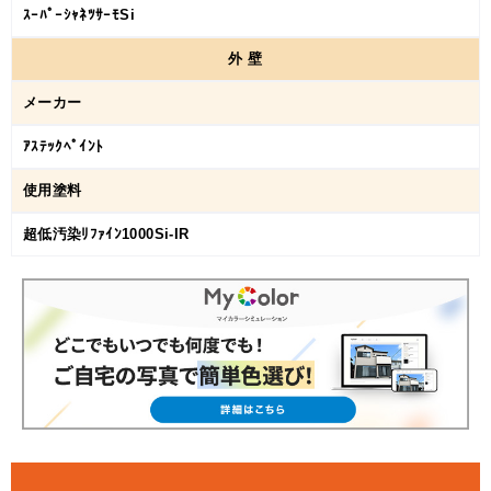
ｽｰﾊﾟｰｼｬﾈﾂｻｰﾓSi
外
壁
メーカー
ｱｽﾃｯｸﾍﾟｲﾝﾄ
使用塗料
超低汚染ﾘﾌｧｲﾝ1000Si-IR