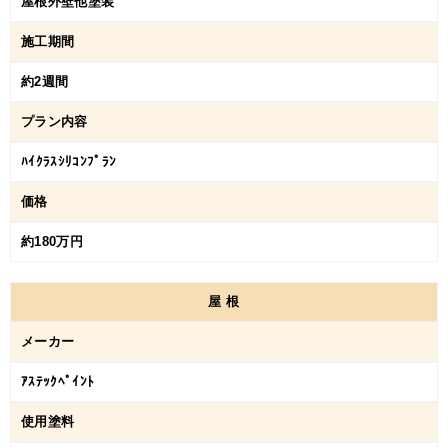
屋根外壁他塗装
施工期間
約2週間
プラン内容
ﾊｲｸﾗｽｼﾘｺﾝﾌﾟﾗﾝ
価格
約180万円
屋
根
メーカー
ｱｽﾃｯｸﾍﾟｲﾝﾄ
使用塗料