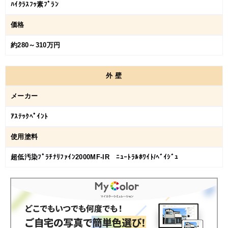
ﾊｲｸﾗｽﾌｯ素ﾌﾟﾗﾝ
価格
約280～310万円
外
壁
メーカー
ｱｽﾃｯｸﾍﾟｲﾝﾄ
使用塗料
超低汚染ﾌﾟﾗﾁﾅﾘﾌｧｲﾝ2000MF-IR ﾆｭｰﾄﾗﾙﾎﾜｲﾄ/ﾍﾞｲｼﾞｭ