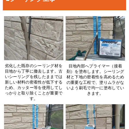
劣化した既存のシーリング材を
目地内部へプライマー（接着
目地から丁寧に撤去します。古
剤）を塗布します。シーリング
いシーリングを残したままでは
材と下地の密着性を高めるため
新しい材料の密着性が低下する
の重要な工程で、塗りムラがな
ため、カッター等を使用してし
いよう刷毛で均一に塗布してい
っかりと取り除くことが重要で
きます。
す。