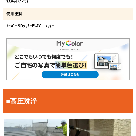
ｱｽﾃｯｸﾍﾟｲﾝﾄ
使用塗料
ｽｰﾊﾟｰSDｸﾘﾔｰF‐JY ｸﾘﾔｰ
■高圧洗浄