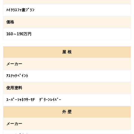
ﾊｲｸﾗｽﾌｯ素ﾌﾟﾗﾝ
価格
160～190万円
屋
根
メーカー
ｱｽﾃｯｸﾍﾟｲﾝﾄ
使用塗料
ｽｰﾊﾟｰｼｬﾈﾂｻｰﾓF ｸﾞﾘｰﾝﾚｲﾊﾞｰ
外
壁
メーカー