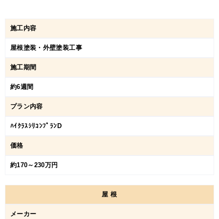
施工内容
屋根塗装・外壁塗装工事
施工期間
約6週間
プラン内容
ﾊｲｸﾗｽｼﾘｺﾝﾌﾟﾗﾝD
価格
約170～230万円
屋
根
メーカー