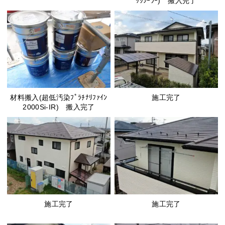
ｯｸｼｰﾗｰ) 搬入完了
材料搬入(超低汚染ﾌﾟﾗﾁﾅﾘﾌｧｲﾝ
施工完了
2000Si-IR) 搬入完了
施工完了
施工完了