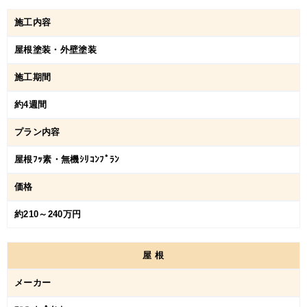
施工内容
屋根塗装・外壁塗装
施工期間
約4週間
プラン内容
屋根ﾌｯ素・無機ｼﾘｺﾝﾌﾟﾗﾝ
価格
約210～240万円
屋
根
メーカー