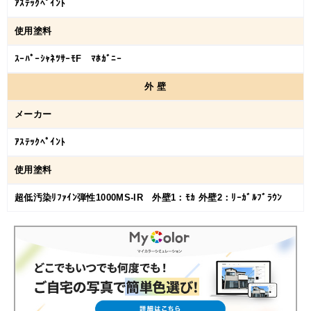
ｱｽﾃｯｸﾍﾟｲﾝﾄ
使用塗料
ｽｰﾊﾟｰｼｬﾈﾂｻｰﾓF ﾏﾎｶﾞﾆｰ
外
壁
メーカー
ｱｽﾃｯｸﾍﾟｲﾝﾄ
使用塗料
超低汚染ﾘﾌｧｲﾝ弾性1000MS-IR 外壁1：ﾓｶ 外壁2：ﾘｰｶﾞﾙﾌﾞﾗｳﾝ