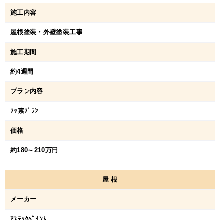
施工内容
屋根塗装・外壁塗装工事
施工期間
約4週間
プラン内容
ﾌｯ素ﾌﾟﾗﾝ
価格
約180～210万円
屋
根
メーカー
ｱｽﾃｯｸﾍﾟｲﾝﾄ