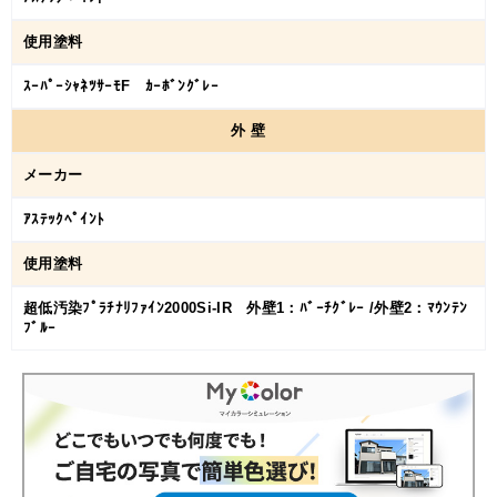
使用塗料
ｽｰﾊﾟｰｼｬﾈﾂｻｰﾓF ｶｰﾎﾞﾝｸﾞﾚｰ
外
壁
メーカー
ｱｽﾃｯｸﾍﾟｲﾝﾄ
使用塗料
超低汚染ﾌﾟﾗﾁﾅﾘﾌｧｲﾝ2000Si-IR 外壁1：ﾊﾞｰﾁｸﾞﾚｰ /外壁2：ﾏｳﾝﾃﾝ
ﾌﾞﾙｰ