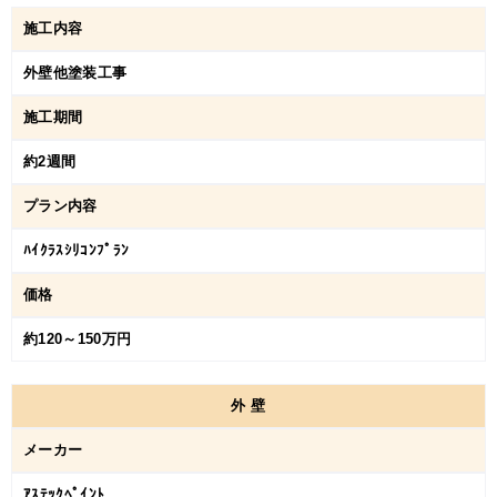
施工内容
外壁他塗装工事
施工期間
約2週間
プラン内容
ﾊｲｸﾗｽｼﾘｺﾝﾌﾟﾗﾝ
価格
約120～150万円
外
壁
メーカー
ｱｽﾃｯｸﾍﾟｲﾝﾄ