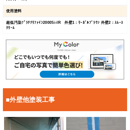
使用塗料
超低汚染ﾌﾟﾗﾁﾅﾘﾌｧｲﾝ2000Si-IR 外壁1：ﾘｰｶﾞﾙﾌﾞﾗｳﾝ 外壁2：ｽﾑｰｽ
ｸﾘｰﾑ
■外壁他塗装工事