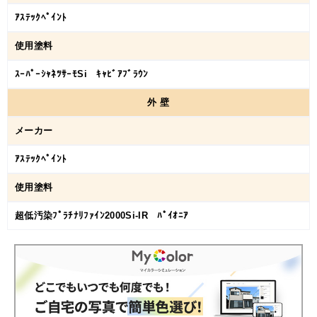
ｱｽﾃｯｸﾍﾟｲﾝﾄ
使用塗料
ｽｰﾊﾟｰｼｬﾈﾂｻｰﾓSi ｷｬﾋﾞｱﾌﾞﾗｳﾝ
外
壁
メーカー
ｱｽﾃｯｸﾍﾟｲﾝﾄ
使用塗料
超低汚染ﾌﾟﾗﾁﾅﾘﾌｧｲﾝ2000Si-IR ﾊﾟｲｵﾆｱ