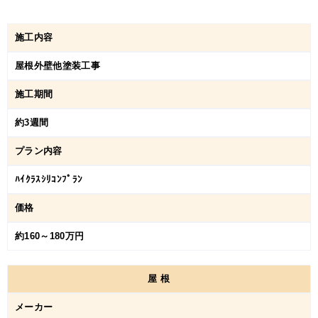
施工内容
屋根外壁他塗装工事
施工期間
約3週間
プラン内容
ﾊｲｸﾗｽｼﾘｺﾝﾌﾟﾗﾝ
価格
約160～180万円
屋
根
メーカー