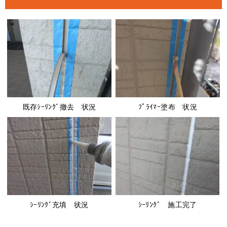
既存ｼｰﾘﾝｸﾞ撤去 状況
ﾌﾟﾗｲﾏｰ塗布 状況
ｼｰﾘﾝｸﾞ充填 状況
ｼｰﾘﾝｸﾞ 施工完了