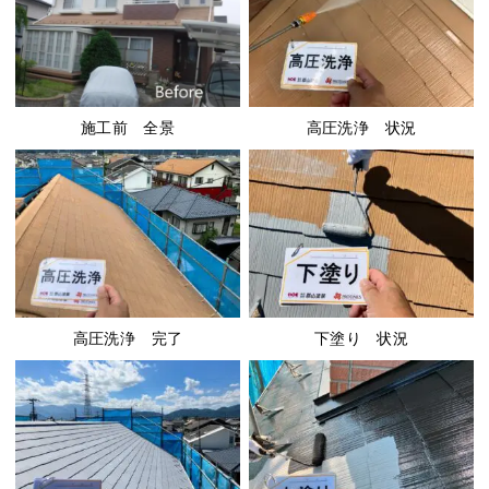
施工前 全景
高圧洗浄 状況
高圧洗浄 完了
下塗り 状況