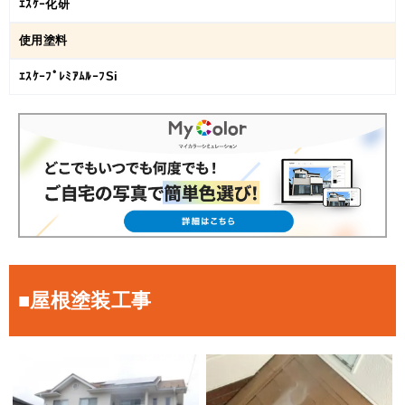
ｴｽｹｰ化研
使用塗料
ｴｽｹｰﾌﾟﾚﾐｱﾑﾙｰﾌSi
■屋根塗装工事