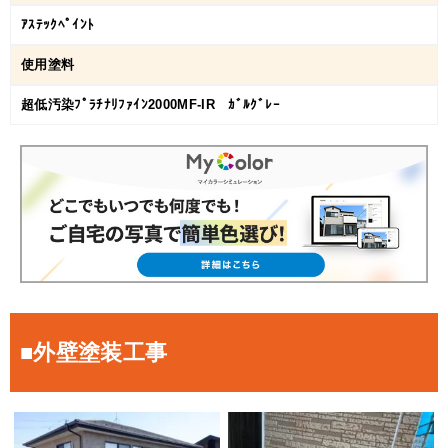
ｱｽﾃｯｸﾍﾟｲﾝﾄ
使用塗料
超低汚染ﾌﾟﾗﾁﾅﾘﾌｧｲﾝ2000MF-IR ｶﾞﾙｸﾞﾚｰ
■外壁塗装工事