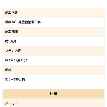
施工内容
屋根ｶﾊﾞｰ外壁他塗装工事
施工期間
約1カ月
プラン内容
ﾊｲｸﾗｽﾌｯ素ﾌﾟﾗﾝ
価格
300～330万円
外
壁
メーカー