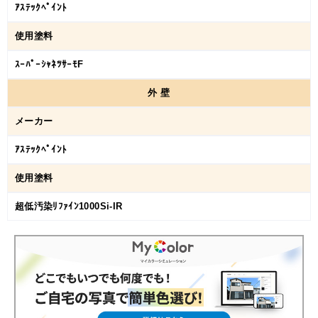
ｱｽﾃｯｸﾍﾟｲﾝﾄ
使用塗料
ｽｰﾊﾟｰｼｬﾈﾂｻｰﾓF
外
壁
メーカー
ｱｽﾃｯｸﾍﾟｲﾝﾄ
使用塗料
超低汚染ﾘﾌｧｲﾝ1000Si-IR