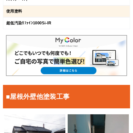
使用塗料
超低汚染ﾘﾌｧｲﾝ1000Si-IR
■屋根外壁他塗装工事