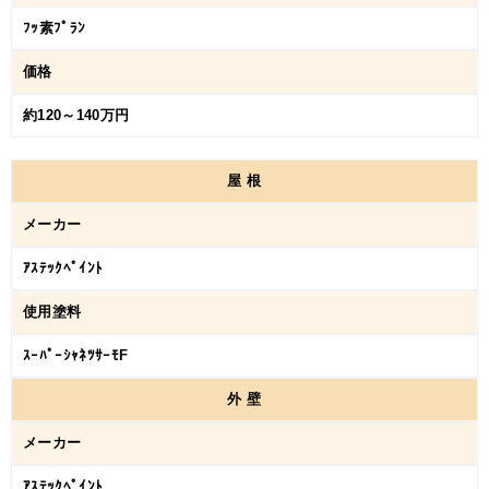
ﾌｯ素ﾌﾟﾗﾝ
価格
約120～140万円
屋
根
メーカー
ｱｽﾃｯｸﾍﾟｲﾝﾄ
使用塗料
ｽｰﾊﾟｰｼｬﾈﾂｻｰﾓF
外
壁
メーカー
ｱｽﾃｯｸﾍﾟｲﾝﾄ