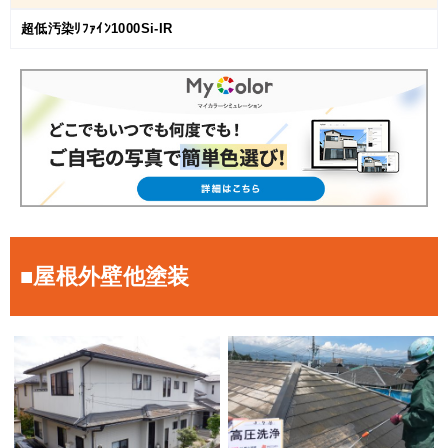
超低汚染ﾘﾌｧｲﾝ1000Si-IR
■屋根外壁他塗装