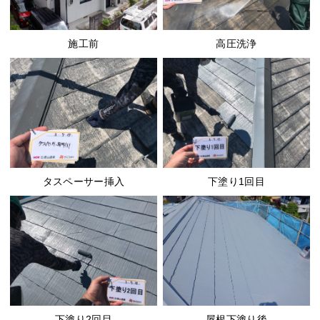
施工前
高圧洗浄
タスペーサー挿入
下塗り1回目
下塗り2回目
屋根下塗り後