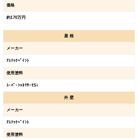
価格
約170万円
屋
根
メーカー
ｱｽﾃｯｸﾍﾟｲﾝﾄ
使用塗料
ｽｰﾊﾟｰｼｬﾈﾂｻｰﾓSi
外
壁
メーカー
ｱｽﾃｯｸﾍﾟｲﾝﾄ
使用塗料