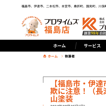
福島市、伊達市、二本松市、本宮市、桑折町、国見町、川俣
ホーム
サービス
ホーム
執筆者
【福島市・伊達
欺に注意！（長
山塗装