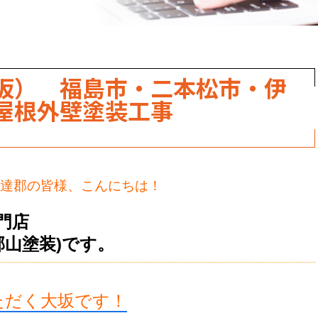
（大坂） 福島市・二本松市・伊
屋根外壁塗装工事
達郡の皆様、こんにちは！
門店
郡山塗装)です。
ただく大坂
です！