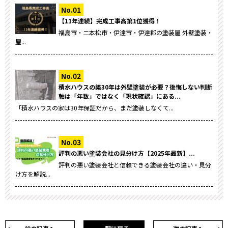
【11年連続】完成工事高第1位獲得！
福島市・二本松市・伊達市・伊達郡の塗装屋 外壁塗装・
屋...
積水ハウスの築30年は外壁塗装が必要？後悔しない判断
軸は「年数」ではなく「現状確認」にある...
「積水ハウスの家は30年保証だから、まだ塗装しなくて...
評判の悪い塗装会社の見分け方【2025年最新】...
評判の悪い塗装会社と信頼できる塗装会社の違い・見分
け方を解説...