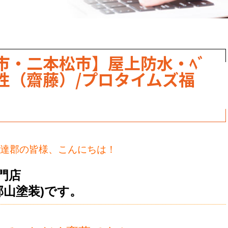
市・二本松市】屋上防水・ﾍﾞ
要性（齋藤）/プロタイムズ福
達郡の皆様、こんにちは！
門店
郡山塗装)です。