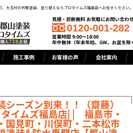
町、大玉村の外壁塗装、塗り替えならプロタイムズ福島店へお任せください
見積・診断無料 お気軽にお問い合わ
0120-001-282
営業時間 9:00～18:00
年中無休（年末年始、GW、お盆を除
施工事例
お客様の声
会社案内
装シーズン到来！！（齋藤）
ロタイムズ福島店| | 福島市・
・国見町・川俣町・二本松市
根塗装&防水専門店【郡山塗