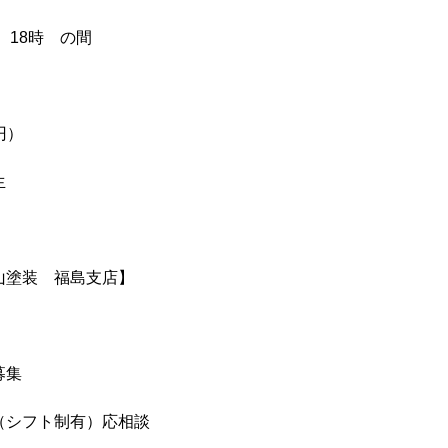
 18時 の間
円）
生
山塗装 福島支店】
募集
（シフト制有）応相談