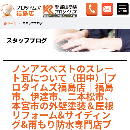
ホーム
スタッフブログ
スタッフブログ
ノンアスベストのスレー
ト瓦について（田中）|プ
ロタイムズ福島店｜福島
市、伊達市、二本松市、
本宮市の外壁塗装＆屋根
リフォーム&サイディン
グ&雨もり防水専門店プ